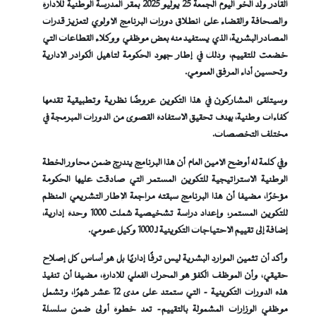
القادر ولد الخو
اليوم الجمعة 25 يوليو 2025 بمقر المدرسة الوطنية للإدارة
والصحافة والقضاء على انطلاق دورات البرنامج الأولوي لتعزيز قدرات
المصادر البشرية،
الذي يستفيد منه بعض موظفي ووكلاء القطاعات التي
خضعت للتقييم،
وذلك في إطار جهود الحكومة لتأهيل الكوادر الإدارية
وتحسين أداء المرفق العمومي
.
وسيتلقى المشاركون في هذا التكوين عروضًا نظرية وتطبيقية تقدمها
كفاءات وطنية، بهدف تحقيق الاستفادة القصوى من الدورات المبرمجة في
مختلف التخصصات
.
وفي كلمة له أوضح الأمين العام أن هذا البرنامج يندرج ضمن محاور الخطة
الوطنية الاستراتيجية للتكوين المستمر التي صادقت عليها الحكومة
مؤخرًا، مضيفا أن هذا البرنامج سبقته مراجعة الإطار التشريعي المنظم
للتكوين المستمر، وإعداد دراسة تشخيصية شملت 1000 وحدة إدارية،
إضافة إلى تقييم الاحتياجات التكوينية لـ 1000 وكيل عمومي
.
وأكد أن تثمين الموارد البشرية ليس ترفًا إداريًا بل هو أساس كل إصلاح
حقيقي، وأن الموظف الكفؤ هو المحرك الفعلي للإدارة، مضيفا أن تنفيذ
هذه الدورات التكوينية - التي ستمتد على مدى 12 عشر شهرًا، وتشمل
موظفي الوزارات المشمولة بالتقييم- تعد خطوة أولى ضمن سلسلة