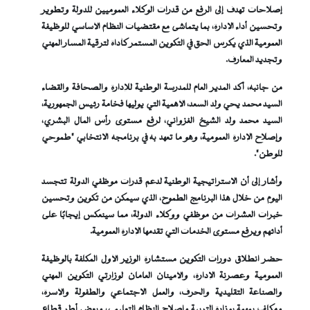
إصلاحات تهدف إلى الرفع من قدرات الوكلاء العموميين للدولة وتطوير
وتحسين أداء الإدارة، بما يتماشى مع مقتضيات النظام الأساسي للوظيفة
العمومية الذي يكرس الحق في التكوين المستمر كأداة لترقية المسار المهني
وتجديد المعارف
.
من جانبه، أكد المدير العام للمدرسة الوطنية للإدارة والصحافة والقضاء
السيد محمد يحي ولد السعد، الأهمية التي يوليها فخامة رئيس الجمهورية،
السيد محمد ولد الشيخ الغزواني، لرفع مستوى رأس المال البشري،
وإصلاح الإدارة العمومية، وهو ما تعهد به في برنامجه الانتخابي "طموحي
للوطن
"
.
وأشار إلى أن الاستراتيجية الوطنية لدعم قدرات موظفي الدولة تتجسد
اليوم من خلال هذا البرنامج الطموح، الذي سيمكن من تكوين وتحسين
خبرات العشرات من موظفي ووكلاء الدولة، مما سينعكس إيجابًا على
أدائهم ويرفع مستوى الخدمات التي تقدمها الإدارة العمومية
.
حضر انطلاق دورات التكوين مستشارة الوزير الأول المكلفة بالوظيفة
العمومية وعصرنة الإدارة، والأمينان العامان لوزارتي التكوين المهني
والصناعة التقليدية والحرف، والعمل الاجتماعي والطفولة والأسرة،
ومكلف بمهمة بوزارة التربية وإصلاح النظام التعليمي، وبعض أطر قطاع