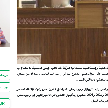
ية الوطنية مساء اليوم الخميس 2 يوليو 2026، جلسة علنية برئاسة السيد محمد فيه البركة اباه، نائب رئيس الجمعية، للاستماع إلى
جل هميد، على سؤال شفهي مشفوع بنقاش وجهه إليها النائب محمد الأمين سيدي
دراسات
نوط بمفتشي ومراقبي الشغل،.
جهات ا
وفي سياق ردها على السؤال، قالت معالي وزيرة الوظيفة العمومية والعمل، إنهم انتبهوا إلى وجود بعض الثغرات في قانون العمل رقم 017\2004 الصادر
بتاريخ 6 يوليو 2004 والذي تم تعديله على التوالي: سنة 2009 و 2013 و 2022 و 2024 ، مشيرة إلى أنهم في التعديل قبل الأخير انتبهوا إلى وجود بعض
شريعات العمل.
ال