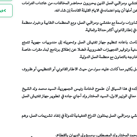
فتشي ومراقبي العمل الذين يحررون محاضر المخالفات، من عائدات الغرامات
خط
ها أن يتم اعتماده في الأيام القليلة القادمة إن شاء الله.
ات واسعة مع مفتشي ومراقبي العمل، ومع المنظمات النقابية وخبراء منظمة
ي إطار قانوني أكثر حداثة وفعالية.
ا
قامت بإعادة تنظيم جهاز تفتيش العمل وتحويله إلى مندوبيات جهوية تتمتع
ا
وجستية وتوفير التجهيزات الضرورية، فضلا عن إطلاق برنامج لبناء مقرات خاصة
ل
جه بالتعاون مع منظمة العمل الدولية.
ل بكثير مما كانت عليه، سواء من حيث الإطار القانوني أو التنظيمي أو ظروف
كدة في هذا السياق أن طموح فخامة رئيس الجمهورية، السيد محمد ولد الشيخ
ا
عالي الوزير الأول، السيد المختار ولد أجاي جادة في تطوير جهاز تفتيش العمل
ا
 ومراقبي العمل يمثلون الذراع التنفيذية للدولة في إنفاذ تشريعات العمل، وهم
ا
ا
 محمد المختار ولد المصطفى، ومسؤولي الديوان بالقطاع.