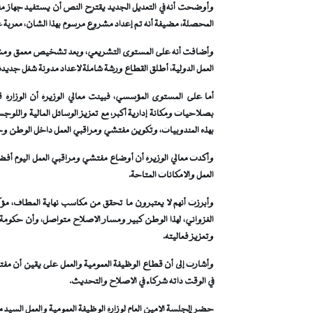
وأوضحت أنه في التعديل الجديد يقترح النص أن يستفيد جهاز م
المحصلة، مضيفة أنه تم إعداد مشروع مرسوم بهذا الشأن، معربة عن أمل
وأضافت أنه على المستوى التشريعي، وبعد تشخيص معمق ومشاور
العمل الدولية، أطلق القطاع ورشة شاملة لإعداد مدونة شغل جديدة ف
أما على المستوى المؤسسي، فبينت معالي الوزيرة أن الوزارة 
بصلاحيات ومكانة إدارية أكبر، مع تعزيز الوسائل المالية والل
بهذه المندوبيات، وتكوين مفتشي ومراقبي العمل داخل الوطن وخار
وأكدت معالي الوزيرة أن أوضاع مفتشي ومراقبي العمل اليوم أفض
العمل والإمكانات المتاحة.
وأبرزت أنهم لا يعتبرون ما تحقق من مكاسب نهاية المطاف، مؤ
الغزواني، لهذا الوطن كبير ومسار الإصلاح متواصل، وأن حكومة م
وتعزيز فعاليته.
وأشارت إلى أن قطاع الوظيفة العمومية والعمل على يقين أن مفتشي
في الوقت ذاته شركاء في الإصلاح والتحديث.
حضر الجلسة الأمين العام لوزارة الوظيفة العمومية والعمل السيد