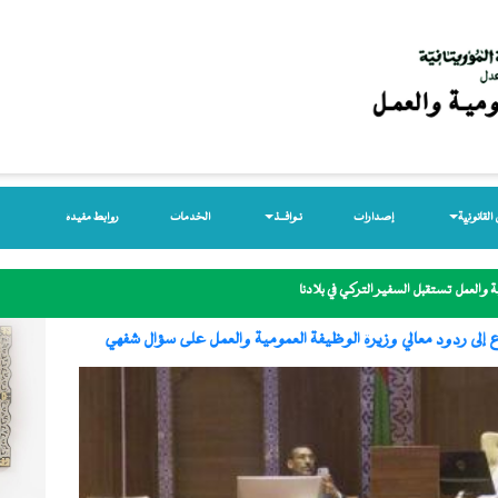
لقانونیة
إصدارات
نـوافــذ
الخدمات
روابط مفيدة
 والعمل تستقبل السفير التركي في بلادنا
 إلى ردود معالي وزيرة الوظيفة العمومية والعمل على سؤال شفهي