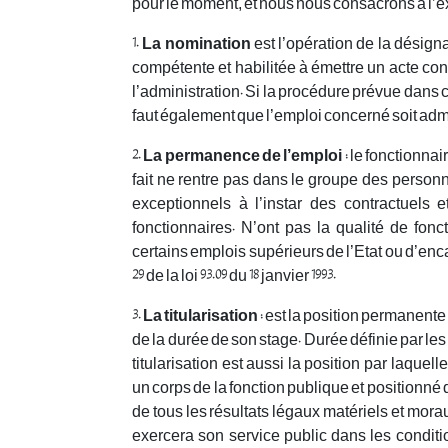
pour le moment, et nous nous consacrons à l’ex
1.
La nomination
est l’opération de la désign
compétente et habilitée à émettre un acte c
l’administration. Si la procédure prévue dans ce
faut également que l’emploi concerné soit admin
2.
La permanence de l’emploi
: le fonctionna
fait ne rentre pas dans le groupe des perso
exceptionnels à l’instar des contractuels
fonctionnaires. N’ont pas la qualité de fo
certains emplois supérieurs de l’Etat ou d’enc
29 de la loi 93.09 du 18 janvier 1993.
3.
La titularisation
: est la position permanente
de la durée de son stage. Durée définie par les arti
titularisation est aussi la position par laquell
un corps de la fonction publique et positionné d
de tous les résultats légaux matériels et moraux
exercera son service public dans les condition