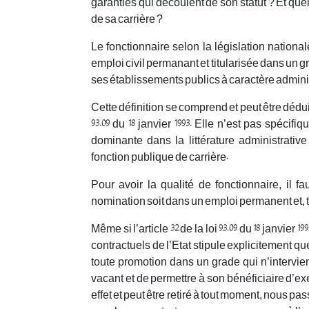
garanties qui découlent de son statut ? Et quels
de sa carrière ?
Le fonctionnaire selon la législation natio
emploi civil permanant et titularisée dans un gr
ses établissements publics à caractère adminis
Cette définition se comprend et peut être dédui
93.09 du 18 janvier 1993. Elle n’est pas spécif
dominante dans la littérature administrat
fonction publique de carrière.
Pour avoir la qualité de fonctionnaire, il f
nomination soit dans un emploi permanent et, tr
Même si l’article 32 de la loi 93.09 du 18 janvier
contractuels de l’Etat stipule explicitement q
toute promotion dans un grade qui n’intervi
vacant et de permettre à son bénéficiaire d’ex
effet et peut être retiré à tout moment, nous p