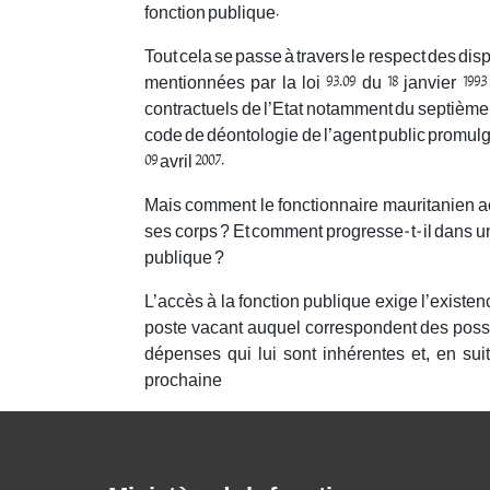
fonction publique.
Tout cela se passe à travers le respect des disp
mentionnées par la loi 93.09 du 18 janvier 19
contractuels de l’Etat notamment du septième au
code de déontologie de l’agent public promul
09 avril 2007.
Mais comment le fonctionnaire mauritanien acc
ses corps ? Et comment progresse-t-il dans une
publique ?
L’accès à la fonction publique exige l’existe
poste vacant auquel correspondent des possib
dépenses qui lui sont inhérentes et, en sui
prochaine