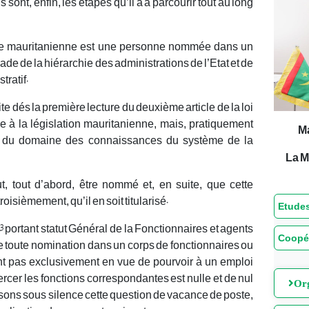
 sont, enfin, les étapes qu’il a à parcourir tout au long
nale mauritanienne est une personne nommée dans un
ade de la hiérarchie des administrations de l’Etat et de
tratif.
te dés la première lecture du deuxième article de la loi
ique à la législation mauritanienne, mais, pratiquement
M
ive du domaine des connaissances du système de la
La M
aut, tout d’abord, être nommé et, en suite, que cette
oisièmement, qu’il en soit titularisé.
Etudes
 1993 portant statut Général de la Fonctionnaires et agents
Coopé
ue toute nomination dans un corps de fonctionnaires ou
ent pas exclusivement en vue de pourvoir à un emploi
ercer les fonctions correspondantes est nulle et de nul
Org
assons sous silence cette question de vacance de poste,