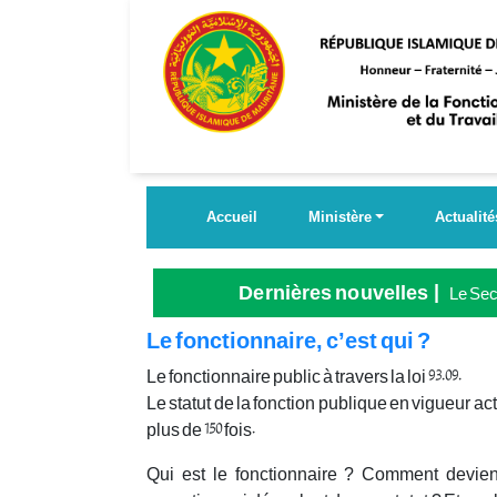
Aller
au
contenu
principal
Accueil
Ministère
Actualité
Dernières nouvelles
Le Secr
Grande
Le fonctionnaire, c’est qui ?
Le fonctionnaire public à travers la loi 93.09.
Le statut de la fonction publique en vigueur ac
plus de 150 fois.
Qui est le fonctionnaire ? Comment devient-