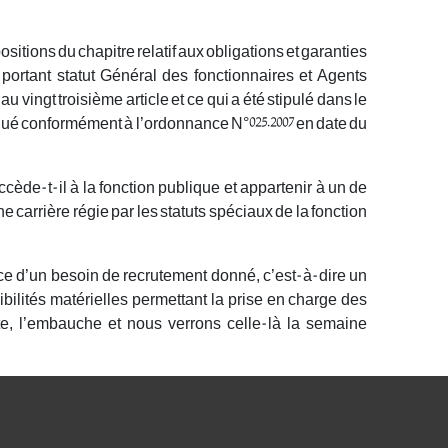
ositions du chapitre relatif aux obligations et garanties
93 portant statut Général des fonctionnaires et Agents
 vingt troisième article et ce qui a été stipulé dans le
gué conformément à l’ordonnance N°025.2007 en date du
ède-t-il à la fonction publique et appartenir à un de
 carrière régie par les statuts spéciaux de la fonction
nce d’un besoin de recrutement donné, c’est-à-dire un
ilités matérielles permettant la prise en charge des
te, l’embauche et nous verrons celle-là la semaine