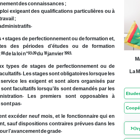
ionnement des connaissances ;
loi exigeant des qualifications particulières ou à
avail ;
dministratifs.
« stages de perfectionnement ou de formation et,
tinctes des périodes d’études ou de formation
 de la loi n°93.09 du 18 janvier 1993.
M
deux types de stages de perfectionnement ou de
La M
facultatifs. Les stages sont obligatoires lorsque les
 service les exigent et sont alors organisés par
ls sont facultatifs lorsqu’ils sont demandés par les
Etudes
ministration. Les premiers sont opposables à
 sont pas.
Coopé
nt excéder neuf mois, et le fonctionnaire qui en
nt, sauf dispositions contraires prévues dans les
Org
 pour l’avancement de grade.