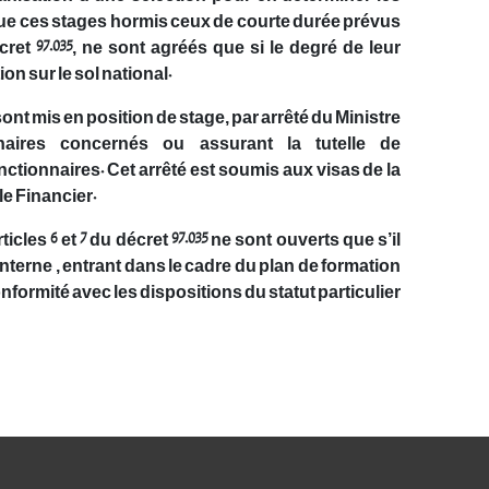
ci que ces stages hormis ceux de courte durée prévus
ret 97.035, ne sont agréés que si le degré de leur
on sur le sol national.
sont mis en position de stage, par arrêté du Ministre
naires concernés ou assurant la tutelle de
nctionnaires. Cet arrêté est soumis aux visas de la
e Financier.
cles 6 et 7 du décret 97.035 ne sont ouverts que s’il
interne , entrant dans le cadre du plan de formation
onformité avec les dispositions du statut particulier