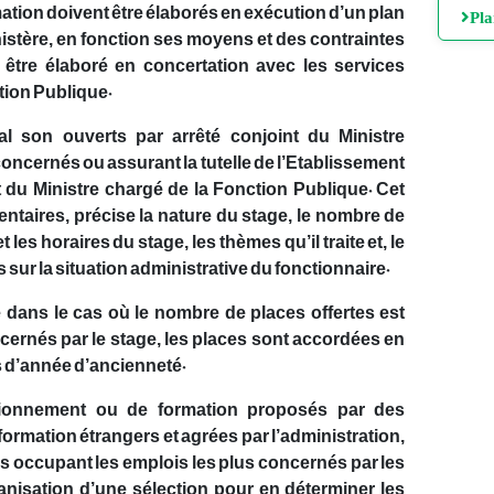
tion doivent être élaborés en exécution d’un plan
Pl
istère, en fonction ses moyens et des contraintes
 être élaboré en concertation avec les services
tion Publique.
al son ouverts par arrêté conjoint du Ministre
oncernés ou assurant la tutelle de l’Etablissement
t du Ministre chargé de la Fonction Publique. Cet
entaires, précise la nature du stage, le nombre de
t les horaires du stage, les thèmes qu’il traite et, le
s sur la situation administrative du fonctionnaire.
 dans le cas où le nombre de places offertes est
cernés par le stage, les places sont accordées en
us d’année d’ancienneté.
tionnement ou de formation proposés par des
ormation étrangers et agrées par l’administration,
res occupant les emplois les plus concernés par les
anisation d’une sélection pour en déterminer les