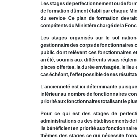
Les stages de perfectionnement ou de forma
de formation dûment établi par chaque Min
du service. Ce plan de formation devrait
compétents du Ministère chargé de la Fonc
Les stages organisés sur le sol nation
gestionnaire des corps de fonctionnaires c
public dont relèvent ces fonctionnaires e
arrêté, soumis aux différents visas réglem
places offertes, la durée envisagée, le lieu e
cas échéant, l’effet possible de ses résultat
L’ancienneté est ici déterminante puisque
inférieur au nombre de fonctionnaires con
priorité aux fonctionnaires totalisant le pl
Pour ce qui est des stages de perfec
administrations ou des établissements de f
ils bénéficient en priorité aux fonctionnai
thèmes des stages ce qui nécessite l’org