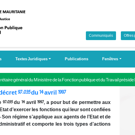
Communiqués
Offres
s
Textes Juridiques
Publications
Fenêtres
étaire général du Ministère de la Fonction publique et du Travail préside
 Campagne nationale pour la couverture universelle de la sécurité soci
ret 97.035 du 14 avril 1997
97.035 du 14 avril 1997, a pour but de permettre aux
Etat d’exercer les fonctions qui leur sont confiées
. Son régime s’applique aux agents de l’Etat et de
ministratif et comporte les trois types d’actions