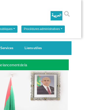
Rechercher
 publiques
Procédures administratives
Services
Liens utiles
 le lancement de la
ale