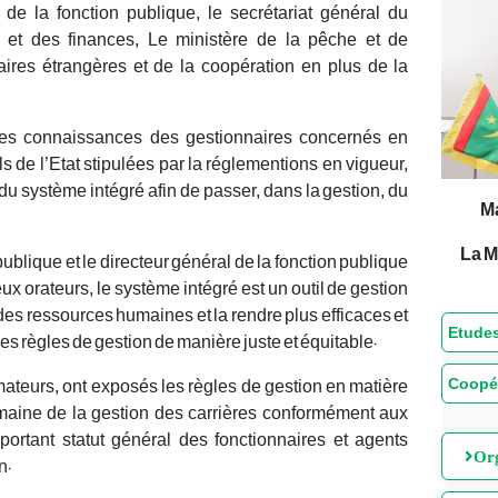
de la fonction publique, le secrétariat général du
 et des finances, Le ministère de la pêche et de
aires étrangères et de la coopération en plus de la
 les connaissances des gestionnaires concernés en
 de l’Etat stipulées par la réglementions en vigueur,
ge du système intégré afin de passer, dans la gestion, du
M
La M
 publique et le directeur général de la fonction publique
ux orateurs, le système intégré est un outil de gestion
 des ressources humaines et la rendre plus efficaces et
Etudes
des règles de gestion de manière juste et équitable.
Coopé
rmateurs, ont exposés les règles de gestion en matière
omaine de la gestion des carrières conformément aux
93 portant statut général des fonctionnaires et agents
Org
n.