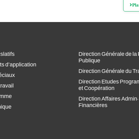
Pl
slatifs
Direction Générale de la
Publique
s d’application
Direction Générale du Tr
éciaux
Direction Etudes Progr
ravail
et Coopération
amme
Direction Affaires Admin.
Financières
hique