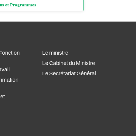
Conseil Supérieur de la Fonction
ans et Programmes
Publique et de la Réforme
Administrative
Plan Annuel des Achats du MFPT 2026
du/27/02/2026
Comité administratives paritaires
Plan Annuel des Achats du MFPT
Conseils de discipline
2026/28/01/2026
 Fonction
Le ministre
Commission d'évaluation des
Plan annuel des Achats du MFPT 2025
Le Cabinet du Ministre
diplômes
Modifié du 27 octobre 2025
avail
Le Secrétariat Général
Le Conseil National du Travail, de
ammation
Plan annuel des Achats du MFPT 2025
l'Emploi et de la Sécurité Sociale
Modifié du 14 octobre 2025
 et
Comité technique consultatif
Plan annuel des Achats du MFPT 2025
d’hygiène et de sécurité
Plan annuel des Achats du MFPT 2025
Conseil National du Dialogue Social
Plan annuel des Achats du MFPT 2024,
Actualisé