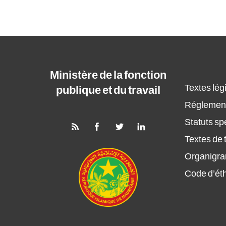
Ministère de la fonction
Textes légi
publique et du travail
Réglement
Statuts sp
Textes de t
Organigr
Code d’ét