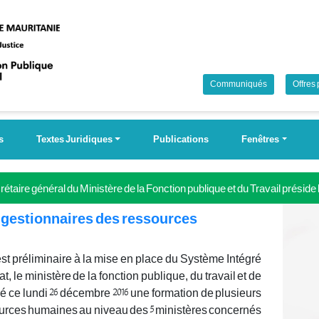
Communiqués
Offres
s
Textes Juridiques
Publications
Fenêtres
étaire général du Ministère de la Fonction publique et du Travail préside
 Campagne nationale pour la couverture universelle de la sécurité soci
 gestionnaires des ressources
est préliminaire à la mise en place du Système Intégré
le ministère de la fonction publique, du travail et de
é ce lundi 26 décembre 2016 une formation de plusieurs
ources humaines au niveau des 5 ministères concernés