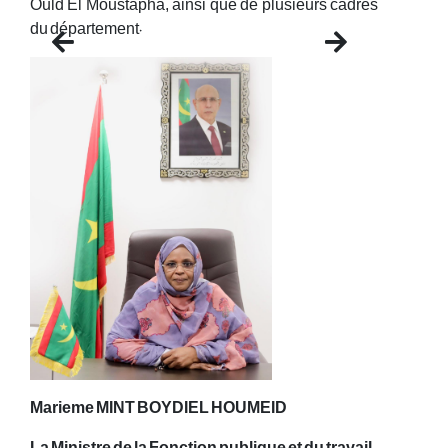
Ould El Moustapha, ainsi que de plusieurs cadres
du département.
Previous
Next
Marieme MINT BOYDIEL HOUMEID