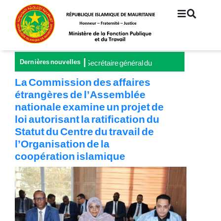
Aller
au
contenu
principal
Dernières nouvelles
Le Secrétaire général du
L'Assemb
Ministère de la Fonction
adopte le 
La Commission des affaires
publique et du Travail
aux Stat
étrangères de l’Assemblée
préside le lancement de la
Travail d
nationale examine un projet de
Grande Campagne
la Coopé
nationale pour la
loi autorisant la ratification du
couverture universelle de
Statut du Centre du travail de
la sécurité sociale
l’Organisation de la
coopération islamique