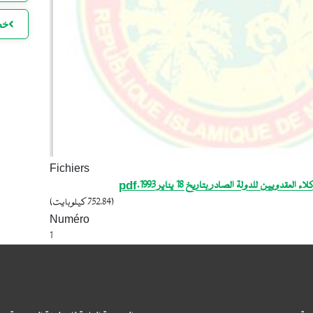
خط
ا
ا
ل
Fichiers
(752.84 كيلوبايت)
ا
Numéro
1
ا
ا
ا