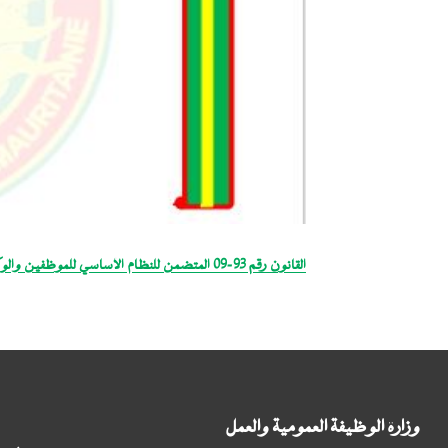
القانون رقم 93-09 المتضمن للنظام الأساسي للموظفين والوكلاء العقدويين للدولة الصادر بتاريخ 18 يناير 1993.pdf
وزارة الوظيفة العمومية والعمل