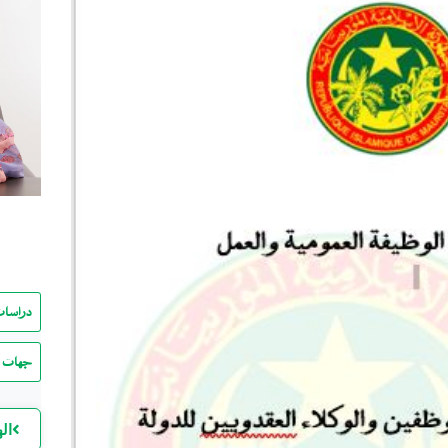
دراسات
جهات ا
ال