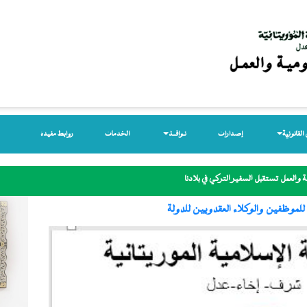
لقانونیة
إصدارات
نـوافــذ
الخدمات
روابط مفيدة
 والعمل تستقبل السفير التركي في بلادنا
للموظفين والوكلاء العقدويين للدولة