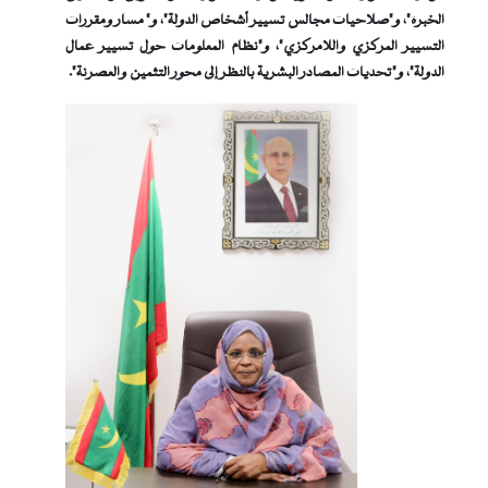
الخبرة"، و"صلاحيات مجالس تسيير أشخاص الدولة"، و" مسار ومقررات
التسيير المركزي واللامركزي"، و"نظام المعلومات حول تسيير عمال
الدولة"، و"تحديات المصادر البشرية بالنظر إلى محور التثمين والعصرنة".