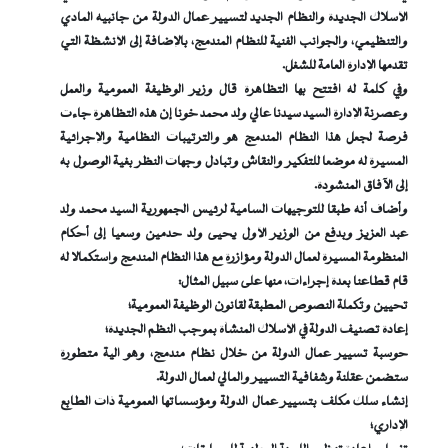
الأسلاك الجديدة والنظام الجديد لتسيير عمال الدولة من جانبيه المادي
والتنظيمي، والجوانب الفنية للنظام المندمج، بالإضافة إلى الأنشظة التي
تقدمها الإدارة العامة للشغل.
وفي كلمة له افتتح بها التظاهرة قال وزير الوظيفة العمومية والعمل
وعصرنة الإدارة السيد سيدنا عالي ولد محمد خونا إن هذه التظاهرة جاءت
فرصة لجعل هذا النظام المندمج هو والترتيبات النظامية والإجرائية
المسيرة له موضعا للتفكير والنقاش وتبادل وجهات النظر بغية الوصول به
إلى الآفاق المنشودة.
وأضاف أنه طبقا للتوجيهات السامية لرئيس الجمهورية السيد محمد ولد
عبد العزيز وبدفع من الوزير الأول يحيى ولد حدمين وسعيا إلى أحكام
المنظومة المسيرة لعمال الدولة ومؤازرة مع هذا النظام المندمج واستكمالا له
قام قطاعنا بعدة إجراءات، منها على سبيل المثال:
تحيين وتكملة النصوص المطبقة لقانون الوظيفة العمومية؛
إعادة تصنيف الدولة في الأسلاك المنشأة بموجب النظم الجديدة؛
حوسبة تسيير عمال الدولة من خلال نظام مندمج، وهو آلية متطورة
ستضمن عقلنة وشفافية التسيير والمالي لعمال الدولة.
إنشاء سلك مكلف بتسيير عمال الدولة ومؤسساتها العمومية ذات الطابع
الإداري؛