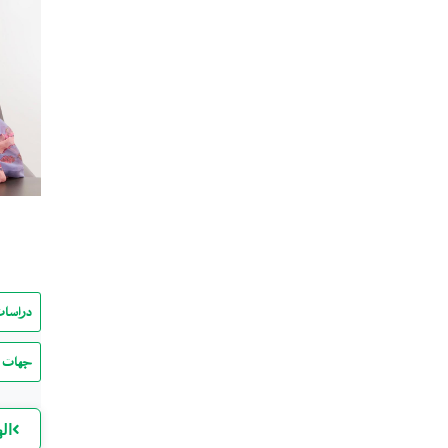
دراسات
جهات ا
ال