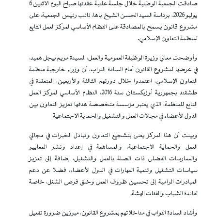
صادقت الجمعية الوطنية خلال جلسة علنية عقدتها صباح اليوم الاثنين 6
يوليو 2026، برئاسة السيد الحسن الشيخ باها، نائب رئيس الجمعية، على
مشروع قانون يسمح بالمصادقة على النظام الأساسي لمركز العمل التابع
لمنظمة التعاون الإسلامي.
وأوضحت معالي وزيرة الوظيفة العمومية والعمل، السيدة مريم بيجل هميد،
في عرضها لمشروع القانون أمام السادة النواب، أن وزراء خارجية منظمة
التعاون الإسلامي، اعتمدوا خلال دورتهم الثالثة والأربعين، المنعقدة في
طشقند بجمهورية أوزبكستان سنة 2016، النظام الأساسي لمركز العمل
التابع للمنظمة، الذي يعتبر مؤسسة متخصصة هدفها تعزيز التعاون بين
الدول الأعضاء في مجالات العمل والتشغيل والحماية الاجتماعية.
وبينت أن هذا المركز يعنى بتشجيع التعاون وتبادل الخبرات في مجالي
العمل والحماية الاجتماعية، والمساهمة في إعداد ونشر المعايير
والممارسات الفضلى ذات الصلة بالعمل والتشغيل، إضافة إلى تعزيز
سياسات التشغيل وتنمية المهارات في الدول الأعضاء، فضلا عن دعم
المبادرات الرامية إلى تحسين ظروف العمل وخلق فرص الشغل، خاصة
لفائدة الشباب والفئات الهشة.
وأشاد السادة النواب في مداخلاتهم بمشروع القانون، مبرزين ضرورة تفعيل