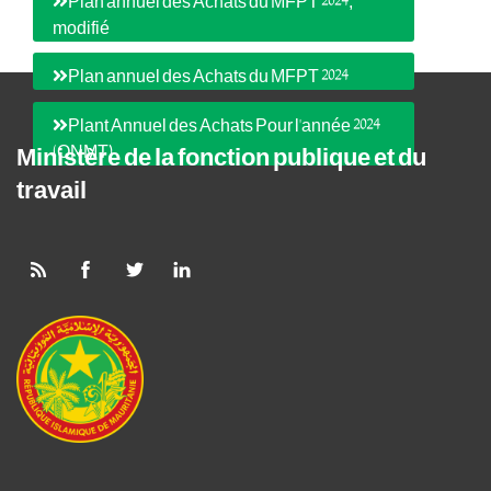
Plan annuel des Achats du MFPT 2024,
modifié
Plan annuel des Achats du MFPT 2024
Plant Annuel des Achats Pour l'année 2024
(ONMT)
Ministère de la fonction publique et du
travail