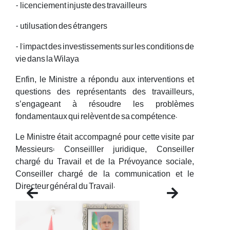
- licenciement injuste des travailleurs
- utilusation des étrangers
- l'impact des investissements sur les conditions de
vie dans la Wilaya
Enfin, le Ministre a répondu aux interventions et
questions des représentants des travailleurs,
s’engageant à résoudre les problèmes
fondamentaux qui relèvent de sa compétence.
Le Ministre était accompagné pour cette visite par
Messieurs: Conseilller juridique, Conseiller
chargé du Travail et de la Prévoyance sociale,
Conseiller chargé de la communication et le
Directeur général du Travail.
Previous
Next