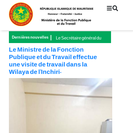
Aller
au
contenu
principal
Dernières nouvelles
Le Secrétaire général du
Ministère de la Fonction
Le Ministre de la Fonction
publique et du Travail
Publique et du Travail effectue
préside le lancement de la
une visite de travail dans la
Grande Campagne
nationale pour la
Wilaya de l'Inchiri.
couverture universelle de
la sécurité sociale