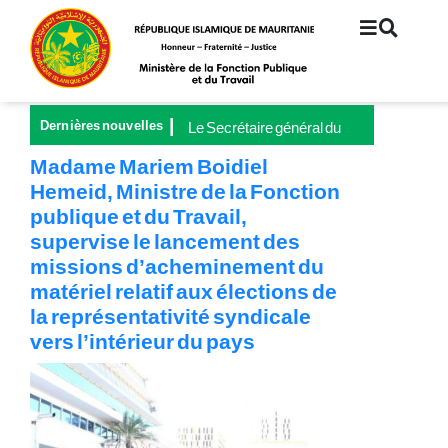
Aller
au
contenu
principal
Dernières nouvelles
Le Secrétaire général du
Ministère de la Fonction
Madame Mariem Boidiel
publique et du Travail
Hemeid, Ministre de la Fonction
préside le lancement de la
publique et du Travail,
Grande Campagne
nationale pour la
supervise le lancement des
couverture universelle de
missions d’acheminement du
la sécurité sociale
matériel relatif aux élections de
la représentativité syndicale
vers l’intérieur du pays