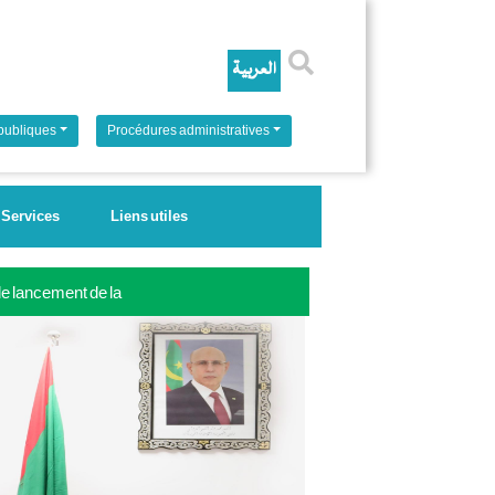
Rechercher
 publiques
Procédures administratives
Services
Liens utiles
 le lancement de la
ale