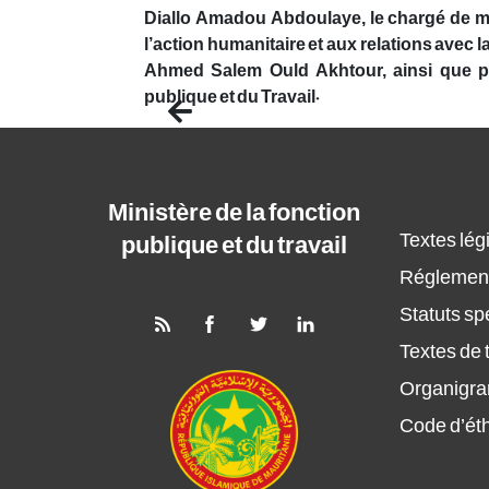
Diallo Amadou Abdoulaye, le chargé de m
l’action humanitaire et aux relations avec l
Ahmed Salem Ould Akhtour, ainsi que p
publique et du Travail.
Previous
Ministère de la fonction
Textes légi
publique et du travail
Réglement
Statuts sp
Textes de t
Organigr
Code d’ét