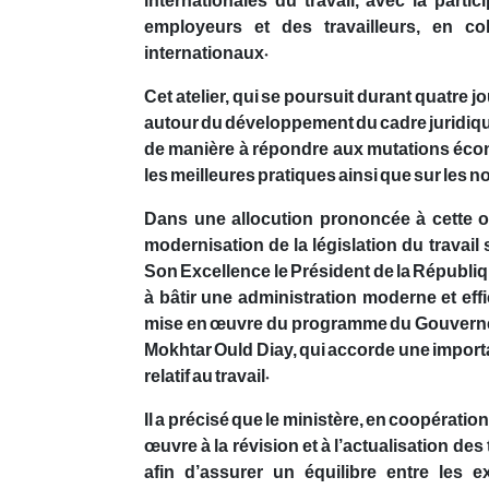
internationales du travail, avec la part
employeurs et des travailleurs, en co
internationaux.
Cet atelier, qui se poursuit durant quatre j
autour du développement du cadre juridique e
de manière à répondre aux mutations écono
les meilleures pratiques ainsi que sur les n
Dans une allocution prononcée à cette oc
modernisation de la législation du travail 
Son Excellence le Président de la Républi
à bâtir une administration moderne et effi
mise en œuvre du programme du Gouverneme
Mokhtar Ould Diay, qui accorde une importa
relatif au travail.
Il a précisé que le ministère, en coopérati
œuvre à la révision et à l’actualisation des 
afin d’assurer un équilibre entre les