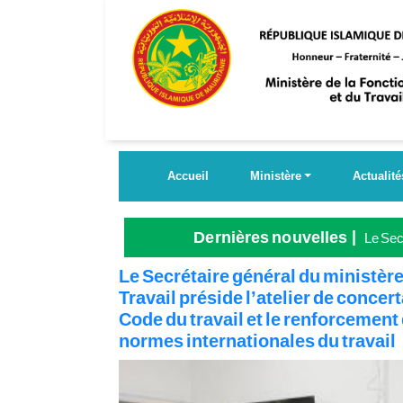
Aller
au
contenu
principal
Accueil
Ministère
Actualité
Dernières nouvelles
Le Secr
Grande
Le Secrétaire général du ministère
Travail préside l’atelier de concer
Code du travail et le renforcement
normes internationales du travail