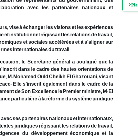
icipation de représentants du gouvernement, des
Pl
llaboration avec les partenaires nationaux et
ours, vise à échanger les visions et les expériences
t institutionnel régissant les relations de travail,
miques et sociales accélérées et à s’aligner sur
ormes internationales du travail.
casion, le Secrétaire général a souligné que la
s’inscrit dans le cadre des hautes orientations de
que, M. Mohamed Ould Cheikh El Ghazouani, visant
cace. Elle s’inscrit également dans le cadre de la
nt de Son Excellence le Premier ministre, M. El
nce particulière à la réforme du système juridique
on avec ses partenaires nationaux et internationaux,
textes juridiques régissant les relations de travail,
 exigences du développement économique et la