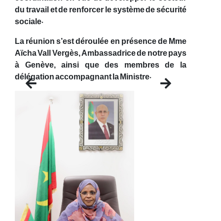
du travail et de renforcer le système de sécurité
sociale.
La réunion s’est déroulée en présence de Mme
Aïcha Vall Vergès, Ambassadrice de notre pays
à Genève, ainsi que des membres de la
délégation accompagnant la Ministre.
Previous
Next