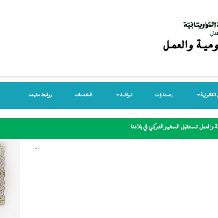
لقانونیة
إصدارات
نـوافــذ
الخدمات
روابط مفيدة
 والعمل تستقبل السفير التركي في بلادنا