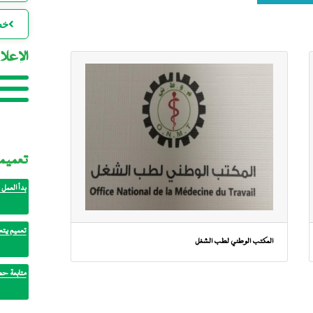
خط
الإعلا
ا
إعلان خ
ا
لصالح مف
إعلان: ف
ل
للتنمية ا
المكتب 
تعميم
بدأ العمل 
ا
تعميم يتع
ا
المكتب الوطني لطب الشغل
متابعة حض
ا
ا