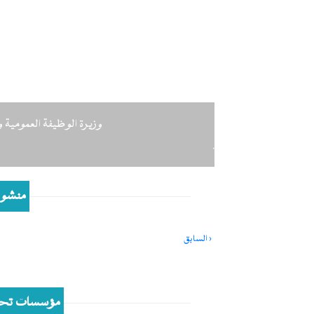
Next
وزيرة الوظيفة العمومية وا
.
منشور
Pagination
‹ السابق
Previous
page
مؤسسات تحت