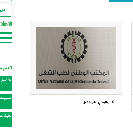
خط
الإعلا
ا
إعلان خ
ا
لصالح مف
إعلان: ف
ل
للتنمية ا
المكتب 
تعميم
بدأ العمل 
ا
تعميم يتع
ا
المكتب الوطني لطب الشغل
متابعة حض
ا
ا