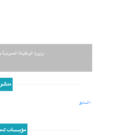
Next
وزيرة الوظيفة العمومية وا
.
منشور
Pagination
‹ السابق
Previous
page
مؤسسات تحت