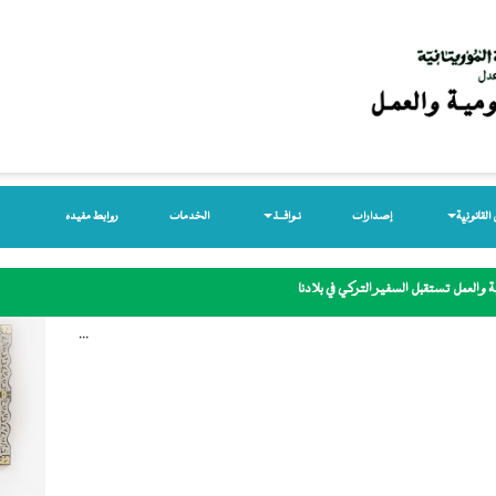
لقانونیة
إصدارات
نـوافــذ
الخدمات
روابط مفيدة
 والعمل تستقبل السفير التركي في بلادنا