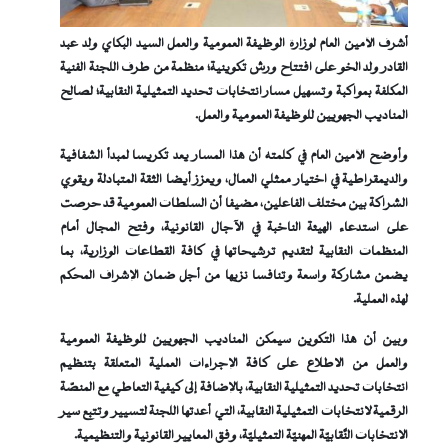
أشرف الأمين العام لوزارة الوظيفة العمومية والعمل السيد البكاي ولد عبد
القادر ولد الخو على افتتاح ورش تكوينية؛ منظمة من طرف اللجنة الفنية
المكلفة بمواكبة وتسهيل مسار انتخابات تحديد التمثيلية النقابية؛ لصالح
المناديب الجهويين للوظيفة العمومية والعمل.
وأوضح الأمين العام في كلمته أن هذا المسار يعد تكريسا لمبدأ الشفافية
والديمقراطية في اختيار ممثلي العمال، ويعزز أيضا الثقة المتبادلة ويقوي
الشراكة بين مختلف الفاعلين، مضيفا أن السلطات العمومية قد حرصت
على استدعاء الهيئة الناخبة في الآجال القانونية، وفتح المجال أمام
المنظمات النقابية لتقديم ترشيحاتها في كافة القطاعات الوزارية، بما
يضمن مشاركة واسعة وتنافسا نزيها من أجل ضمان الإشراف المحكم
لهذه العملية.
وبين أن هذا التكوين سيمكن المناديب الجهويين للوظيفة العمومية
والعمل من الاطلاع على كافة الإجراءات العملية المتعلقة بتنظيم
انتخابات تحديد التمثيلية النقابية، بالإضافة إلى كيفية التعاطي مع المنصّة
الرقمية لانتخابات التمثيلية النقابية، التي أعدتها اللجنة لتسيير وتتبع سير
الانتخابات النَّقابيّة المهنيّة التمثيليّة، وفق المعايير القانونية والتنظيمية.