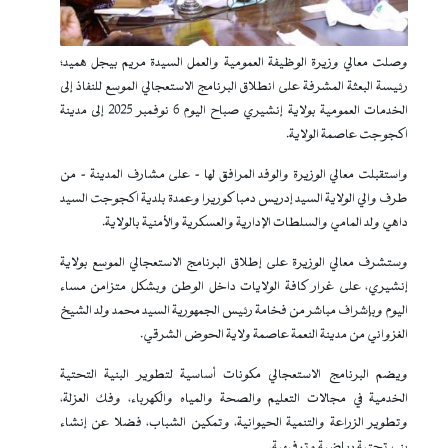
وصلت معالي وزيرة الوظيفة العمومية والعمل السيدة مريم بيجل هميد؛
رئيسة البعثة المشرفة على انطلاق البرنامج الاستعجالي الموسع للنفاذ إلى
الخدمات العمومية بولاية إنشيري صباح اليوم 6 نوفمبر 2025 إلى مدينة
اكجوجت عاصمة الولاية.
واستقبلت معالي الوزيرة والوفد المرافق لها - على مشارف المدينة - من
طرف والي الولاية السيد إدريس دمبا كوريرا وعمدة بلدية اكجوجت السيد
داهي ولد المامي والسلطات الإدارية والعسكرية والأمنية بالولاية.
وستشرف معالي الوزيرة على إطلاق البرنامج الاستعجالي الموسع بولاية
إنشيري، على غرار كافة الولايات داخل الوطن وبشكل متزامن مساء
اليوم وبإشراف مباشر من فخامة رئيس الجمهورية السيد محمد ولد الشيخ
الغزواني من مدينة النعمة عاصمة ولاية الحوض الشرقي.
ويضم البرنامج الاستعجالي مكونات أساسية لتطوير البنية التحتية
الخدمية في مجالات التعليم والصحة والمياه والكهرباء، وفك العزلة،
وتطوير الزراعة والتنمية الحيوانية، وتمكين الشباب، فضلا عن إنشاء
بنى تحتية رياضية وترفيهية.