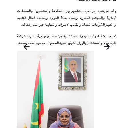
وقد تم إعداد البرنامج بالتشاور بين الحكومة والمنتخبين والسلطات
الإدارية والمجتمع المدني، وتمت تعبئة الموارد وتحديد آجال التنفيذ
واختيار الشركات المنفذة ومكاتب الإشراف والمتابعة عبر مسار شفاف.
تضم البعثة الموفدة للولاية المستشارة برئاسة الجمهورية السيدة عيشة
داود جالو والمستشار بالوزارة الأولى السيد الحسن باب سيد أحمد لمحمد.
التالي
السابق