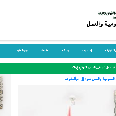
لقانونیة
إصدارات
نـوافــذ
الخدمات
روابط مفيدة
 والعمل تستقبل السفير التركي في بلادنا
العمومية والعمل تعود إلى انواكشوط