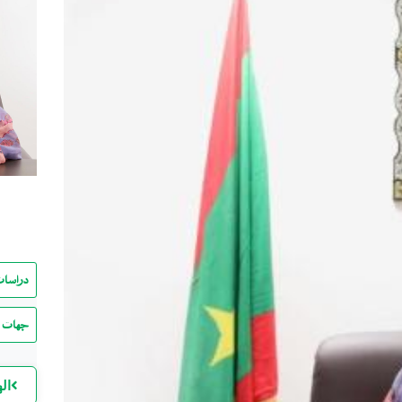
دراسات
جهات ا
ال