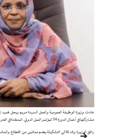
مشاركتها في أعمال الدورة 114 لمؤتمر العمل الدولي، المنعقدة في الفترة ما بين 1 و 12 يونيو 2026.
رافق الوزيرة وفد ثلاثي التشكيلة يضم ممثلين من القطاع والمشغ
التالي