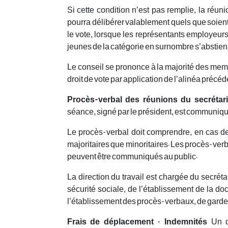
Si cette condition n’est pas remplie, la réunio
pourra délibérer valablement quels que soien
le vote, lorsque les représentants employeurs 
jeunes de la catégorie en surnombre s’abstienne
Le conseil se prononce à la majorité des memb
droit de vote par application de l’alinéa précéd
Procès-verbal des réunions du secrétari
séance, signé par le président, est communiqu
Le procès-verbal doit comprendre, en cas de 
majoritaires que minoritaires. Les procès-verbau
peuvent être communiqués au public.
La direction du travail est chargée du secrétar
sécurité sociale, de l’établissement de la d
l’établissement des procès-verbaux, de garde 
Frais de déplacement
-
Indemnités
Un dé