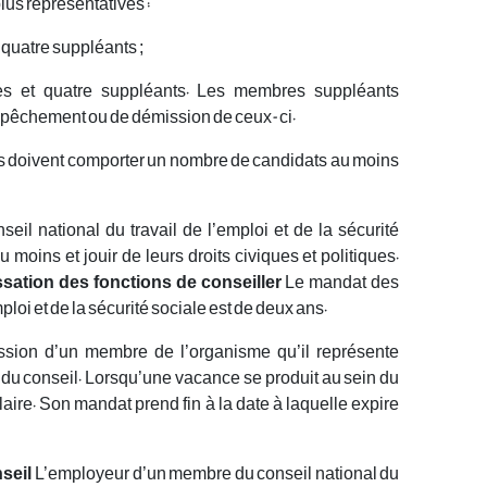
lus représentatives :
 quatre suppléants ;
ires et quatre suppléants. Les membres suppléants
mpêchement ou de démission de ceux-ci.
es doivent comporter un nombre de candidats au moins
eil national du travail de l’emploi et de la sécurité
 moins et jouir de leurs droits civiques et politiques.
ation des fonctions de conseiller
Le mandat des
loi et de la sécurité sociale est de deux ans.
ission d’un membre de l’organisme qu’il représente
n du conseil. Lorsqu’une vacance se produit au sein du
aire. Son mandat prend fin à la date à laquelle expire
seil
L’employeur d’un membre du conseil national du