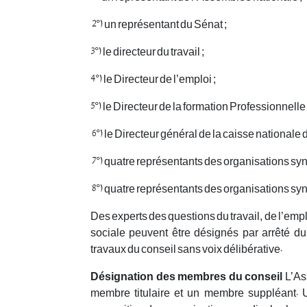
2°) un représentant du Sénat ;
3°) le directeur du travail ;
4°) le Directeur de l’emploi ;
5°) le Directeur de la formation Professionnelle 
6°) le Directeur général de la caisse nationale 
7°) quatre représentants des organisations sy
8°) quatre représentants des organisations syn
Des experts des questions du travail, de l’empl
sociale peuvent être désignés par arrêté du
travaux du conseil sans voix délibérative.
Désignation des membres
du conseil
L’As
membre titulaire et un membre suppléant. U