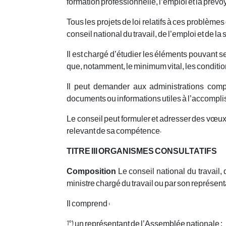
formation professionnelle, l’emploi et la prévo
Tous les projets de loi relatifs à ces problèm
conseil national du travail, de l’emploi et de la 
Il est chargé d’étudier les éléments pouvant se
que, notamment, le minimum vital, les conditi
Il peut demander aux administrations compé
documents ou informations utiles à l’accompl
Le conseil peut formuler et adresser des vœux 
relevant de sa compétence.
TITRE III ORGANISMES CONSULTATIFS
Composition
Le conseil national du travail, 
ministre chargé du travail ou par son représent
Il comprend :
1°) un représentant de l’Assemblée nationale ;