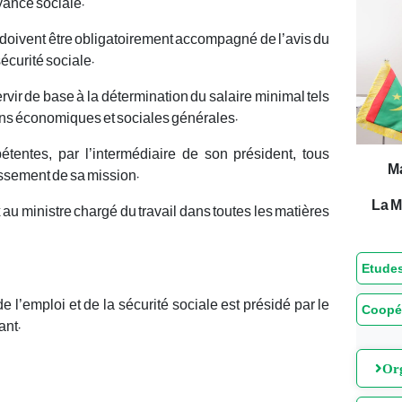
yance sociale.
es doivent être obligatoirement accompagné de l’avis du
sécurité sociale.
rvir de base à la détermination du salaire minimal tels
ons économiques et sociales générales.
tentes, par l’intermédiaire de son président, tous
M
issement de sa mission.
La M
au ministre chargé du travail dans toutes les matières
Etudes
de l’emploi et de la sécurité sociale est présidé par le
Coopé
ant.
Org