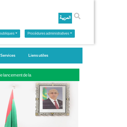
Rechercher
 publiques
Procédures administratives
Services
Liens utiles
 le lancement de la
ale