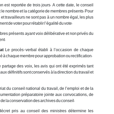
n est reportée de trois jours. A cette date, le conseil
t le nombre et la catégorie de membres présents. Pour
et travailleurs ne sont pas à un nombre égal, les plus
nt de voter pour rétablir l’égalité du vote.
res présents ayant voix délibérative et non privés du
ent.
at
Le procès-verbal établi à l’occasion de chaque
é à chaque membre pour approbation ou rectification.
partage des voix, les avis qui ont été exprimés tant
x définitifs sont conservés à la direction du travail et
iat du conseil national du travail, de l’emploi et de la
ocumentation préparatoire jointe aux convocations, de
de la conservation des archives du conseil.
cret pris au conseil des ministres détermine les