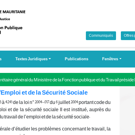
Communiqués
Offres
s
Textes Juridiques
Publications
Fenêtres
étaire général du Ministère de la Fonction publique et du Travail préside
 Campagne nationale pour la couverture universelle de la sécurité soci
l'Emploi et de la Sécurité Sociale
24) de la loi n° 2004-017 du 6 juillet 2004 portant code du
loi et de la sécurité sociale Il est institué, auprès du
u travail de l’emploi et de la sécurité sociale.
rale d’étudier les problèmes concernant le travail, la