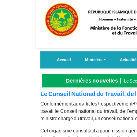
Aller
au
contenu
principal
Accueil
Ministère
Actualité
Dernières nouvelles
Le Secr
Grande
Le Conseil National du Travail, de 
Conformément aux articles (respectivement 416 à 4
travail le
Conseil national du travail, de l’emp
ministre chargé du travail, un conseil national d
Cet organisme consultatif a pour mission géné