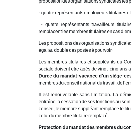
proposition des organisations syndicales les p
- quatre représentants employeurs titulaires et
- quatre représentants travailleurs titula
remplacent les membres titulaires en cas d’e
Les propositions des organisations syndical
égal au double des postes à pourvoir.
Les membres titulaires et suppléants du Cons
sociale doivent être âgés de vingt-cinq ans au
Durée du mandat-vacance d’un siège-cess
membres du conseil national du travail, de l’emp
Il est renouvelable sans limitation. La dém
entraîne la cessation de ses fonctions au sei
conseil, le membre suppléant remplace le titul
celui du membre titulaire remplacé.
Protection du mandat des membres du con