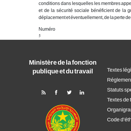
conditions dans lesquelles les membres appelé
et de la sécurité sociale bénéficient de la 
déplacement et éventuellement, de la perte de 
Numéro
5
Ministère de la fonction
Textes légi
publique et du travail
Réglement
Statuts sp
Textes de t
Organigr
Code d’ét