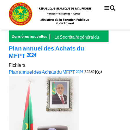
Aller
au
contenu
principal
Dernières nouvelles
Le Secrétaire général du
Ministère de la Fonction
Plan annuel des Achats du
publique et du Travail
MFPT 2024
préside le lancement de la
Grande Campagne
Fichiers
nationale pour la
Plan annuel des Achats du MFPT 2024
(372.67 Ko)
couverture universelle de
la sécurité sociale