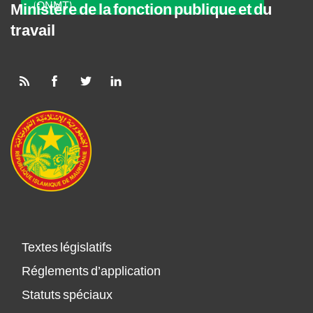
(ONMT)
Ministère de la fonction publique et du
travail
Textes législatifs
Réglements d’application
Statuts spéciaux