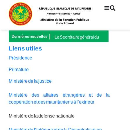
Aller
au
contenu
principal
Dernières nouvelles
Le Secrétaire général du
Ministère de la Fonction
Liens utiles
publique et du Travail
préside le lancement de la
Présidence
Grande Campagne
nationale pour la
Primature
couverture universelle de
Ministère de la justice
la sécurité sociale
Ministère des affaires étrangères et de la
coopération et des mauritaniens à l’extrieur
Ministère de la défense nationale