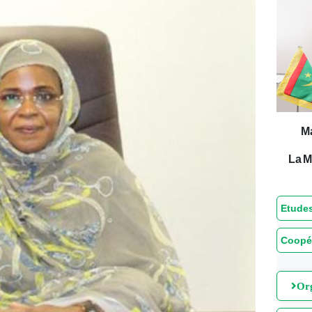
M
La M
Etudes
Coopé
Org