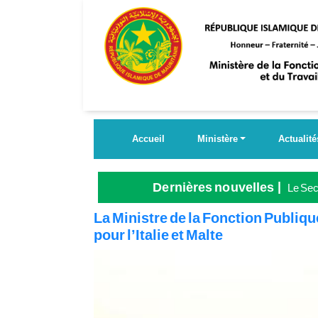
Aller
au
contenu
principal
Accueil
Ministère
Actualité
Dernières nouvelles
Le Secr
Grande
La Ministre de la Fonction Publiqu
pour l’Italie et Malte