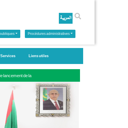
Rechercher
 publiques
Procédures administratives
Services
Liens utiles
 le lancement de la
ale