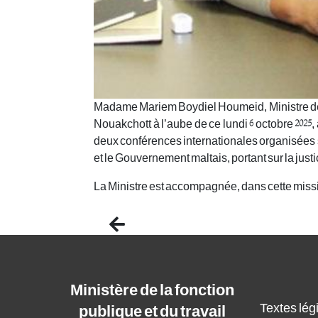
Madame Mariem Boydiel Houmeid, Ministre de la
Nouakchott à l’aube de ce lundi 6 octobre 2025, à
deux conférences internationales organisées 
et le Gouvernement maltais, portant sur la justi
La Ministre est accompagnée, dans cette miss
Previous
Ministère de la fonction
Textes légi
publique et du travail