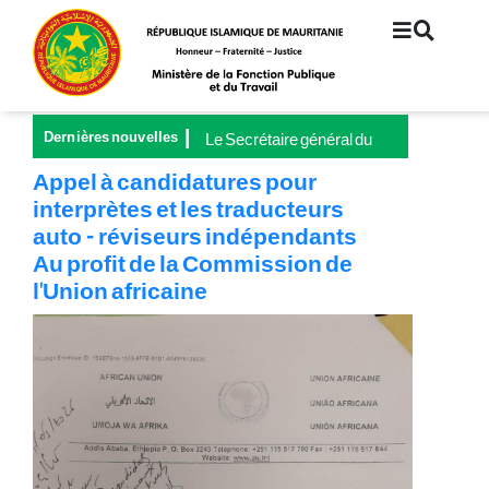
Aller
au
contenu
principal
Dernières nouvelles
Le Secrétaire général du
Ministère de la Fonction
Appel à candidatures pour
publique et du Travail
interprètes et les traducteurs
préside le lancement de la
auto - réviseurs indépendants
Grande Campagne
nationale pour la
Au profit de la Commission de
couverture universelle de
l'Union africaine
la sécurité sociale