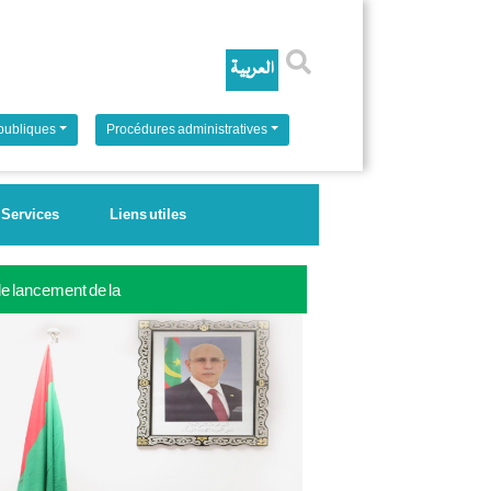
Rechercher
 publiques
Procédures administratives
Services
Liens utiles
 le lancement de la
ale