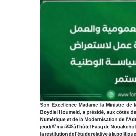
Son Excellence Madame la Ministre de l
Boydiel Houmeid, a présidé, aux côtés de
Numérique et de la Modernisation de l’A
jeudi 07 mai 2026 à l’hôtel Fasq de Nouakcho
la restitution de l’étude relative à la politi