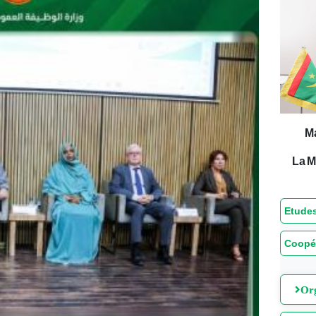
M
La M
Etudes
Coopé
Org