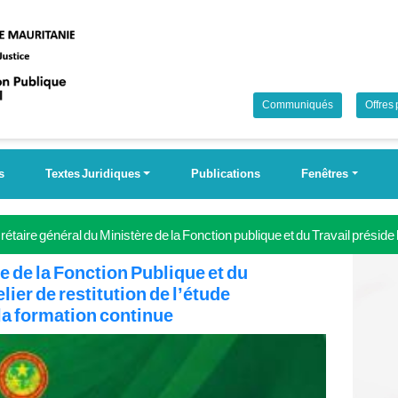
Communiqués
Offres
s
Textes Juridiques
Publications
Fenêtres
étaire général du Ministère de la Fonction publique et du Travail préside
 Campagne nationale pour la couverture universelle de la sécurité soci
 de la Fonction Publique et du
lier de restitution de l’étude
e la formation continue