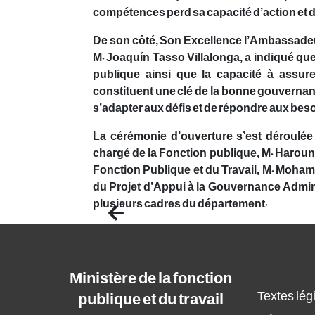
compétences perd sa capacité d’action et d’
De son côté, Son Excellence l’Ambassadeu
M. Joaquín Tasso Villalonga, a indiqué que
publique ainsi que la capacité à assur
constituent une clé de la bonne gouvernanc
s’adapter aux défis et de répondre aux bes
La cérémonie d’ouverture s’est déroulée
chargé de la Fonction publique, M. Haroun 
Fonction Publique et du Travail, M. Moham
du Projet d’Appui à la Gouvernance Adminis
plusieurs cadres du département.
Previous
Ministère de la fonction
Textes légi
publique et du travail