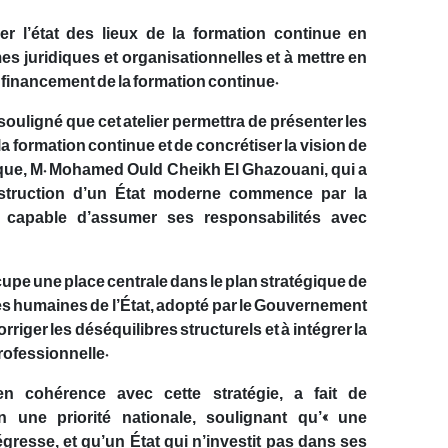
uer l’état des lieux de la formation continue en
es juridiques et organisationnelles et à mettre en
financement de la formation continue.
ouligné que cet atelier permettra de présenter les
la formation continue et de concrétiser la vision de
ique, M. Mohamed Ould Cheikh El Ghazouani, qui a
onstruction d’un État moderne commence par la
é, capable d’assumer ses responsabilités avec
cupe une place centrale dans le plan stratégique de
s humaines de l’État, adopté par le Gouvernement
rriger les déséquilibres structurels et à intégrer la
rofessionnelle.
n cohérence avec cette stratégie, a fait de
n une priorité nationale, soulignant qu’« une
gresse, et qu’un État qui n’investit pas dans ses