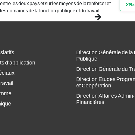
 entre les deux pays et sur les moyens de la renforcer et
Pl
s domaines de la fonction publique et du travail
Next
slatifs
Direction Générale de la
Publique
s d’application
Direction Générale du Tr
éciaux
Direction Etudes Progr
ravail
et Coopération
amme
Direction Affaires Admin.
Financières
hique