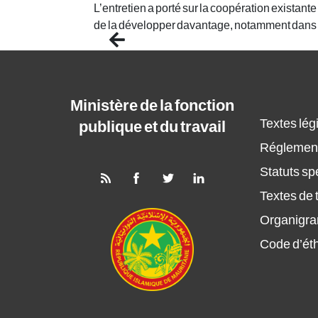
L’entretien a porté sur la coopération existante
de la développer davantage, notamment dans le
Previous
Ministère de la fonction
Textes légi
publique et du travail
Réglement
Statuts sp
Textes de t
Organigr
Code d’ét