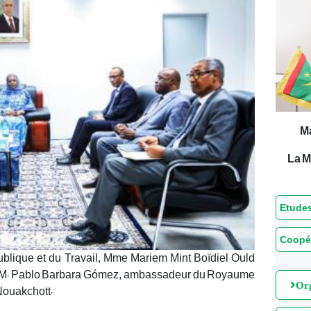
M
La M
Etudes
Coopé
publique et du Travail, Mme Mariem Mint Boïdiel Ould
e, M. Pablo Barbara Gómez, ambassadeur du Royaume
Org
Nouakchott.