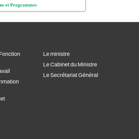
Conseil Supérieur de la Fonction
ans et Programmes
Publique et de la Réforme
Administrative
Plan Annuel des Achats du MFPT 2026
du/27/02/2026
Comité administratives paritaires
Plan Annuel des Achats du MFPT
Conseils de discipline
2026/28/01/2026
 Fonction
Le ministre
Commission d'évaluation des
Plan annuel des Achats du MFPT 2025
Le Cabinet du Ministre
diplômes
Modifié du 27 octobre 2025
avail
Le Secrétariat Général
Le Conseil National du Travail, de
ammation
Plan annuel des Achats du MFPT 2025
l'Emploi et de la Sécurité Sociale
Modifié du 14 octobre 2025
 et
Comité technique consultatif
Plan annuel des Achats du MFPT 2025
d’hygiène et de sécurité
Plan annuel des Achats du MFPT 2025
Conseil National du Dialogue Social
Plan annuel des Achats du MFPT 2024,
Actualisé