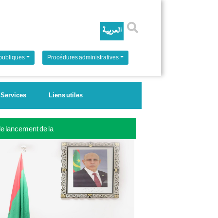
Rechercher
 publiques
Procédures administratives
Services
Liens utiles
 le lancement de la
ale