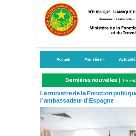
Aller
au
contenu
principal
Accueil
Ministère
Actualité
Dernières nouvelles
Le Secr
Grande
La ministre de la Fonction publique
l’ambassadeur d’Espagne