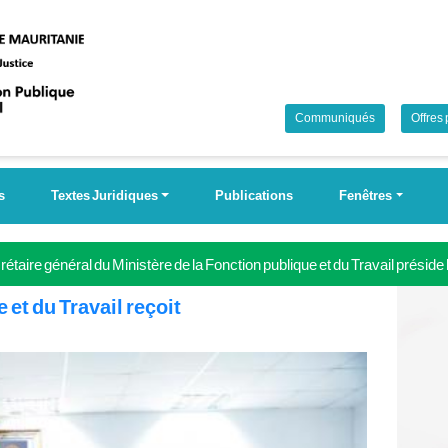
Communiqués
Offres
s
Textes Juridiques
Publications
Fenêtres
étaire général du Ministère de la Fonction publique et du Travail préside
 Campagne nationale pour la couverture universelle de la sécurité soci
 et du Travail reçoit